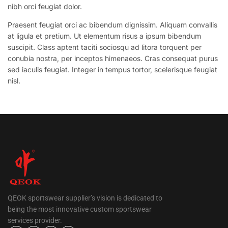
nibh orci feugiat dolor.
Praesent feugiat orci ac bibendum dignissim. Aliquam convallis
at ligula et pretium. Ut elementum risus a ipsum bibendum
suscipit. Class aptent taciti sociosqu ad litora torquent per
conubia nostra, per inceptos himenaeos. Cras consequat purus
sed iaculis feugiat. Integer in tempus tortor, scelerisque feugiat
nisl.
QEOK sportswear supplier’s vision is dedicated to
being the most innovative custom sportswear
services provider.