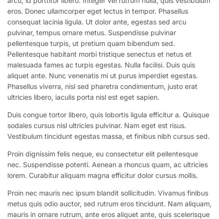
arcu, id porttitor libero. Integer vel rutrum nulla, quis vestibulum
eros. Donec ullamcorper eget lectus in tempor. Phasellus
consequat lacinia ligula. Ut dolor ante, egestas sed arcu
pulvinar, tempus ornare metus. Suspendisse pulvinar
pellentesque turpis, ut pretium quam bibendum sed.
Pellentesque habitant morbi tristique senectus et netus et
malesuada fames ac turpis egestas. Nulla facilisi. Duis quis
aliquet ante. Nunc venenatis mi ut purus imperdiet egestas.
Phasellus viverra, nisl sed pharetra condimentum, justo erat
ultricies libero, iaculis porta nisl est eget sapien.
Duis congue tortor libero, quis lobortis ligula efficitur a. Quisque
sodales cursus nisl ultricies pulvinar. Nam eget est risus.
Vestibulum tincidunt egestas massa, et finibus nibh cursus sed.
Proin dignissim felis neque, eu consectetur elit pellentesque
nec. Suspendisse potenti. Aenean a rhoncus quam, ac ultricies
lorem. Curabitur aliquam magna efficitur dolor cursus mollis.
Proin nec mauris nec ipsum blandit sollicitudin. Vivamus finibus
metus quis odio auctor, sed rutrum eros tincidunt. Nam aliquam,
mauris in ornare rutrum, ante eros aliquet ante, quis scelerisque